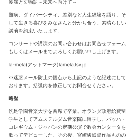
波瀾万丈物語～未来へ向けて～
難病、ダイバーシティ、差別など人生経験を語り、そ
して生きる喜びをみなさんと分かち合う。素晴らしい
講演を約束いたします。
コンサートや講演のお問い合わせはお問合せフォーム
もしくはメールまでよろしくお願い申し上げます。
la-mela(アットマーク)lamela.lsv.jp
※迷惑メール防止の観点から上記のような記述にして
おります。括弧内を修正してお問合せください。
略歴
洗足学園音楽大学を首席で卒業。オランダ政府給費留
学生としてアムステルダム音楽院に留学し、バッハ・
コレギウム・ジャパンの定期公演で教会カンタータを
歌ってデビューした。その後、宮崎駿監督作品ものの