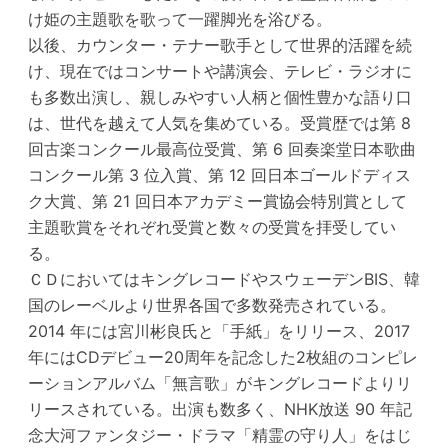
け姫の主題歌を歌って一躍脚光を浴びる。
以後、カウンター・テナー歌手として世界的活躍を続
け、現在ではコンサートや講演会、テレビ・ラジオに
も多数出演し、親しみやすい人柄と個性豊かな語り口
は、世代を越えて人気を集めている。受賞歴では第 8
回古楽コンクール最高位受賞、第 6 回奏楽堂日本歌曲
コンクール第 3 位入賞、第 12 回日本ゴールドディス
ク大賞、第 21 回日本アカデミー賞協会特別賞として
主題歌賞をそれぞれ受賞と数々の受賞を拝受してい
る。
ＣＤにおいてはキングレコードやスウェーデンBIS、韓
国のレーベルより世界各国で多数発売されている。
2014 年には宮川彬良氏と「手紙」をリリース、2017
年にはCDデビュー20周年を記念した2枚組のコンピレ
ーションアルバム「無言歌」がキングレコードよりリ
リースされている。出演も数多く、NHK放送 90 年記
念大河ファンタジー・ドラマ「精霊の守り人」をはじ