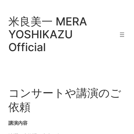
内
容
米良美一 MERA
を
ス
YOSHIKAZU
キ
Official
ッ
プ
コンサートや講演のご
依頼
講演内容